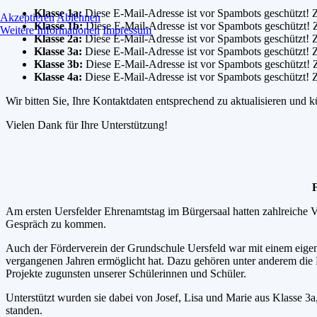
Klasse 1a:
Diese E-Mail-Adresse ist vor Spambots geschützt! Z
Akzeptieren
Ablehnen
Klasse 1b:
Diese E-Mail-Adresse ist vor Spambots geschützt! Z
Weitere Informationen
Impressum
Klasse 2a:
Diese E-Mail-Adresse ist vor Spambots geschützt! Z
Klasse 3a:
Diese E-Mail-Adresse ist vor Spambots geschützt! Z
Klasse 3b:
Diese E-Mail-Adresse ist vor Spambots geschützt! Z
Klasse 4a:
Diese E-Mail-Adresse ist vor Spambots geschützt! Z
Wir bitten Sie, Ihre Kontaktdaten entsprechend zu aktualisieren und
Vielen Dank für Ihre Unterstützung!
F
Am ersten Uersfelder Ehrenamtstag im Bürgersaal hatten zahlreiche Ve
Gespräch zu kommen.
Auch der Förderverein der Grundschule Uersfeld war mit einem eigene
vergangenen Jahren ermöglicht hat. Dazu gehören unter anderem die 
Projekte zugunsten unserer Schülerinnen und Schüler.
Unterstützt wurden sie dabei von Josef, Lisa und Marie aus Klasse
standen.