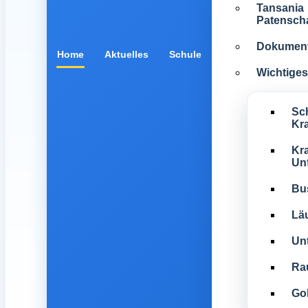
Tansania
Patenscha
Dokumen
Home
Aktuelles
Schule
Wichtiges 
Sc
Kr
Kra
Unf
Bu
Lä
Unt
Ra
Gol