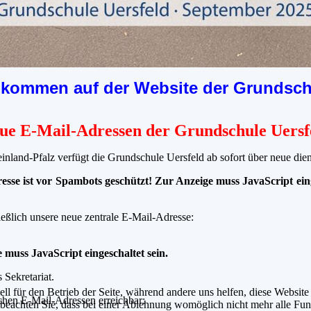
llkommen auf der Website der Grundsch
ue E-Mail-Adressen der Grundschule Uersf
nland-Pfalz verfügt die Grundschule Uersfeld ab sofort über neue die
esse ist vor Spambots geschützt! Zur Anzeige muss JavaScript eing
ießlich unsere neue zentrale E-Mail-Adresse:
 muss JavaScript eingeschaltet sein.
 Sekretariat.
ell für den Betrieb der Seite, während andere uns helfen, diese Websit
chen E-Mail-Adressen erreichbar:
 beachten Sie, dass bei einer Ablehnung womöglich nicht mehr alle Funk