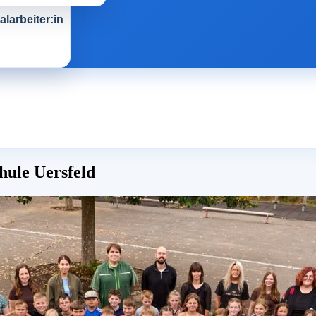
larbeiter:in
ule Uersfeld