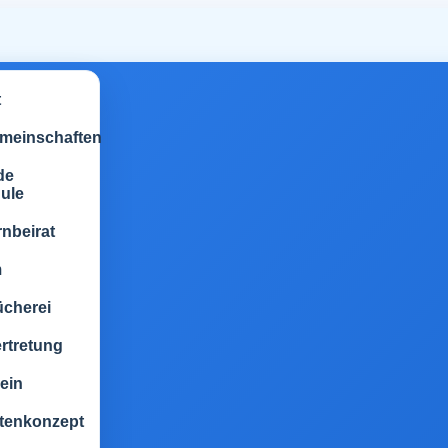
t
emeinschaften
de
ule
rnbeirat
m
ücherei
rtretung
ein
tenkonzept