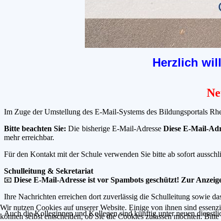
Herzlich wi
Ne
Im Zuge der Umstellung des E-Mail-Systems des Bildungsportals Rhei
Bitte beachten Sie:
Die bisherige E-Mail-Adresse
Diese E-Mail-Adr
mehr erreichbar.
Für den Kontakt mit der Schule verwenden Sie bitte ab sofort ausschl
Schulleitung & Sekretariat
📧
Diese E-Mail-Adresse ist vor Spambots geschützt! Zur Anzeige
Ihre Nachrichten erreichen dort zuverlässig die Schulleitung sowie das
Wir nutzen Cookies auf unserer Website. Einige von ihnen sind essenzi
Auch die Kolleginnen und Kollegen sind künftig unter neuen dienstli
können selbst entscheiden, ob Sie die Cookies zulassen möchten. Bitte