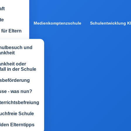
ft
te
Medienkomptenzschule
Schulentwicklung Kl
für Eltern
hulbesuch und
ankheit
nkheit oder
all in der Schule
sbeförderung
use - was nun?
errichtsbefreiung
uchfreie Schule
den Elterntipps