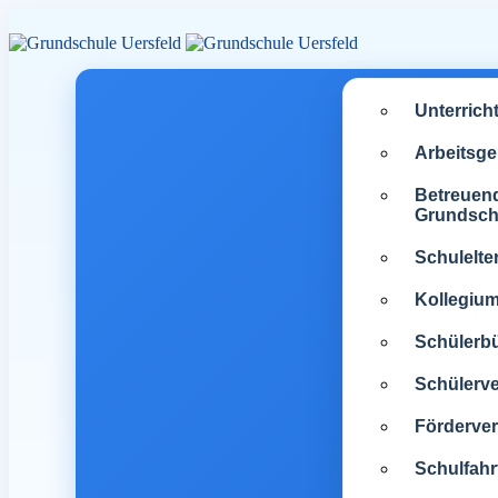
Unterrich
Arbeitsg
Betreuen
Grundsch
Schulelte
Kollegiu
Schülerb
Schülerve
Förderver
Schulfahr