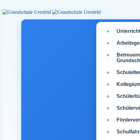
Unterrich
Arbeitsg
Betreuen
Grundsch
Schulelte
Kollegiu
Schülerb
Schülerve
Förderver
Schulfahr