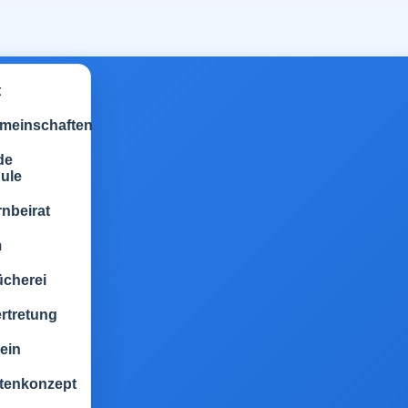
t
emeinschaften
de
ule
rnbeirat
m
ücherei
rtretung
ein
tenkonzept