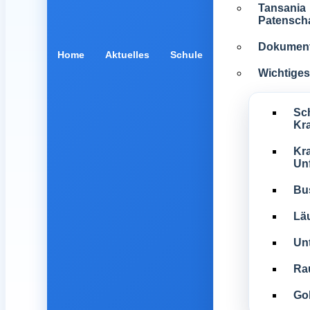
Tansania
Patenscha
Dokumen
Home
Aktuelles
Schule
Wichtiges 
Sc
Kr
Kra
Unf
Bu
Lä
Unt
Ra
Gol