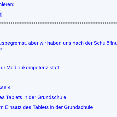
mieren:
ml
********************************************************
 ausbegremst, aber wir haben uns nach der Schulöff
b:
zur Medienkompetenz statt:
sse 4
es Tablets in der Grundschule
m Einsatz des Tablets in der Grundschule