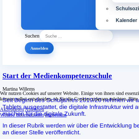
Schulsozia
Kalender
Suchen
Anmelden
Start der Medienkompetenzschule
Martina Willems
Wir nutzen Cookies auf unserer Website. Einige von ihnen sind essenzi
können selbst entscheiden, ob Sie die Cookies zulassen möchten. Bitte
Seit Beginn des Schuljahres 2019/20 nehmen wir a
Tablets ausgestattet, die digitale Infrastruktur wir
Akzeptieren
Ablehnen
machen für die digitale Zukunft.
Weitere Informationen
Impressum
In dieser Rubrik werden wir über die Entwicklung b
an dieser Stelle veröffentlicht.