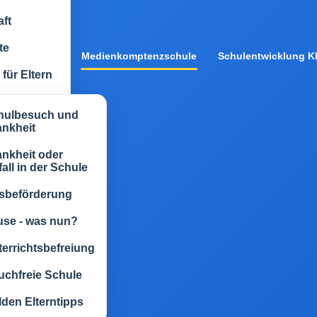
ft
te
Medienkomptenzschule
Schulentwicklung Kl
für Eltern
hulbesuch und
ankheit
nkheit oder
all in der Schule
sbeförderung
use - was nun?
errichtsbefreiung
uchfreie Schule
den Elterntipps