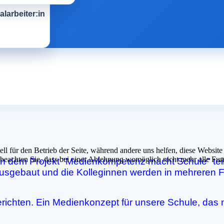
larbeiter:in
ell für den Betrieb der Seite, während andere uns helfen, diese Websit
 beachten Sie, dass bei einer Ablehnung womöglich nicht mehr alle Funk
n dem Projekt "Medienkompetenz macht Schule" teil
d ausgebaut und die Kolleginnen werden in mehreren F
erichten. Ein Medienkonzept für unsere Schule, das 