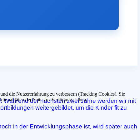
e und die Nutzererfahrung zu verbessern (Tracking Cookies). Sie
tionalitäten der Seite zur Verfügung stehen.
. Während der nächsten zwei Jahre werden wir mit
ortbildungen weitergebildet, um die Kinder fit zu
noch in der Entwicklungsphase ist, wird später auch