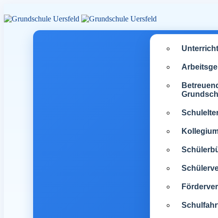
Unterrich
Arbeitsg
Betreuen
Grundsch
Schulelte
Kollegiu
Schülerb
Schülerve
Förderver
Schulfahr