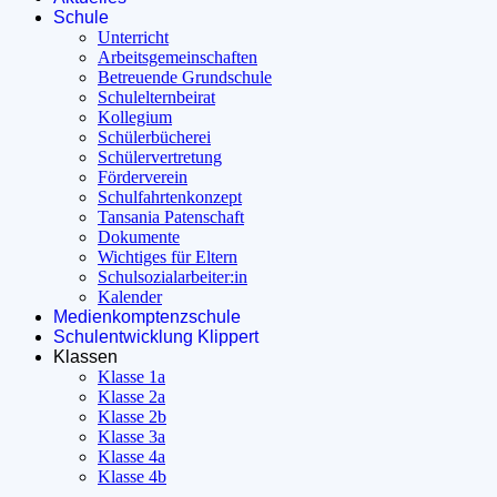
Schule
Unterricht
Arbeitsgemeinschaften
Betreuende Grundschule
Schulelternbeirat
Kollegium
Schülerbücherei
Schülervertretung
Förderverein
Schulfahrtenkonzept
Tansania Patenschaft
Dokumente
Wichtiges für Eltern
Schulsozialarbeiter:in
Kalender
Medienkomptenzschule
Schulentwicklung Klippert
Klassen
Klasse 1a
Klasse 2a
Klasse 2b
Klasse 3a
Klasse 4a
Klasse 4b