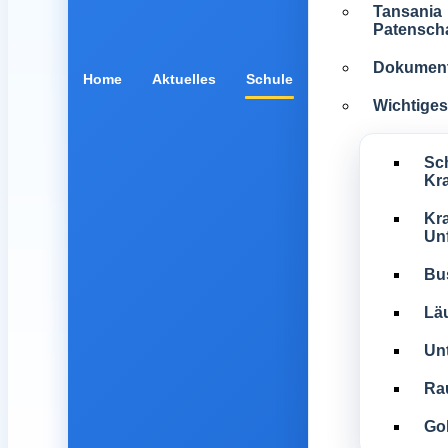
Tansania
Patenscha
Dokumen
Home
Aktuelles
Schule
Wichtiges 
Sc
Kr
Kra
Unf
Bu
Lä
Unt
Ra
Gol