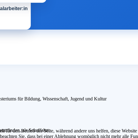
larbeiter:in
steriums für Bildung, Wissenschaft, Jugend und Kultur
tattfinden, als Schulfahrt:
ell für den Betrieb der Seite, während andere uns helfen, diese Websit
 beachten Sie, dass bei einer Ablehnung womöglich nicht mehr alle Funk