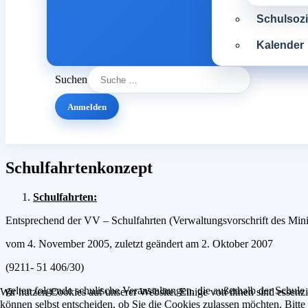
Schulsozia
Kalender
Suchen
Anmelden
Schulfahrtenkonzept
Schulfahrten:
Entsprechend der VV – Schulfahrten (Verwaltungsvorschrift des Mini
vom 4. November 2005, zuletzt geändert am 2. Oktober 2007
(9211- 51 406/30)
gelten folgende schulische Veranstaltungen, die außerhalb der Schule s
Wir nutzen Cookies auf unserer Website. Einige von ihnen sind essenzi
können selbst entscheiden, ob Sie die Cookies zulassen möchten. Bitte