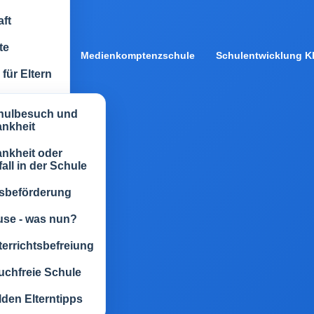
ft
te
Medienkomptenzschule
Schulentwicklung Kl
für Eltern
hulbesuch und
ankheit
nkheit oder
all in der Schule
sbeförderung
use - was nun?
errichtsbefreiung
uchfreie Schule
den Elterntipps