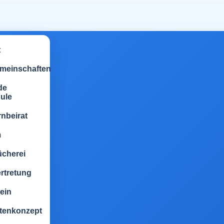
t
emeinschaften
de
ule
rnbeirat
m
ücherei
rtretung
ein
tenkonzept