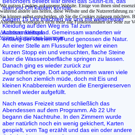
Besonders beliebt war direkt das Slush-Eis, das
Wir nutzen Cookies auf unserer Website. Einige von ihnen sind essenzie
man vor Ort kaufen konnte.
während andere uns helfen, diese Website und die Nutzererfahrung zu 
Sie können selbst entscheiden, ob Sie die Cookies zulassen möchten. Bi
Gegen 15 Uhr machten wir uns mit wetterfester
Ablehnung womöglich nicht mehr alle Funktionalitäten der Seite zur V
Kleidung auf den Weg ins Tal zum
Achtsamkeitspfad. Gemeinsam wanderten wir
Akzeptieren
Ablehnen
Weitere Informationen
Impressum
entlang der kleinen Kyll und genossen die Natur.
An einer Stelle am Flussufer legten wir einen
kurzen Stopp ein und versuchten, flache Steine
über die Wasseroberfläche springen zu lassen.
Danach ging es wieder zurück zur
Jugendherberge. Dort angekommen waren viele
zwar schon ziemlich müde, doch mit Eis und
kleinen Knabbereien wurden die Energiereserven
schnell wieder aufgefüllt.
Nach etwas Freizeit stand schließlich das
Abendessen auf dem Programm. Ab 22 Uhr
begann die Nachtruhe. In den Zimmern wurde
aber natürlich noch ein wenig gekichert, Karten
gespielt, vom Tag erzählt und das ein oder andere