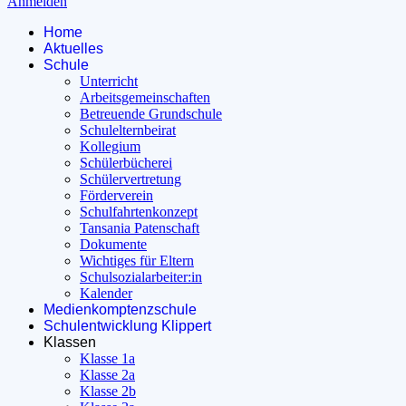
Anmelden
Home
Aktuelles
Schule
Unterricht
Arbeitsgemeinschaften
Betreuende Grundschule
Schulelternbeirat
Kollegium
Schülerbücherei
Schülervertretung
Förderverein
Schulfahrtenkonzept
Tansania Patenschaft
Dokumente
Wichtiges für Eltern
Schulsozialarbeiter:in
Kalender
Medienkomptenzschule
Schulentwicklung Klippert
Klassen
Klasse 1a
Klasse 2a
Klasse 2b