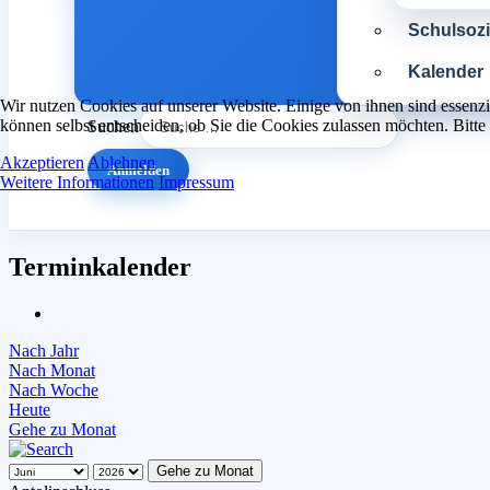
Schulsozia
Kalender
Wir nutzen Cookies auf unserer Website. Einige von ihnen sind essenzi
können selbst entscheiden, ob Sie die Cookies zulassen möchten. Bitte
Suchen
Akzeptieren
Ablehnen
Anmelden
Weitere Informationen
Impressum
Terminkalender
Nach Jahr
Nach Monat
Nach Woche
Heute
Gehe zu Monat
Gehe zu Monat