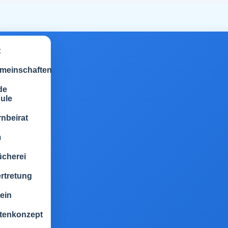
t
emeinschaften
de
ule
rnbeirat
m
ücherei
rtretung
ein
tenkonzept