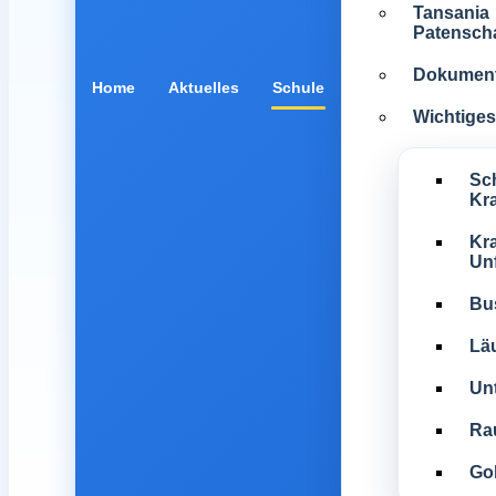
Tansania
Patenscha
Dokumen
Home
Aktuelles
Schule
Wichtiges 
Sc
Kr
Kra
Unf
Bu
Lä
Unt
Ra
Gol