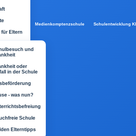
ft
te
Medienkomptenzschule
Schulentwicklung Kl
für Eltern
hulbesuch und
ankheit
nkheit oder
all in der Schule
sbeförderung
use - was nun?
errichtsbefreiung
uchfreie Schule
den Elterntipps