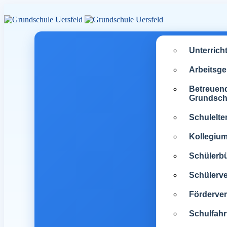
Unterrich
Arbeitsg
Betreuen
Grundsch
Schulelte
Kollegiu
Schülerb
Schülerve
Förderver
Schulfahr