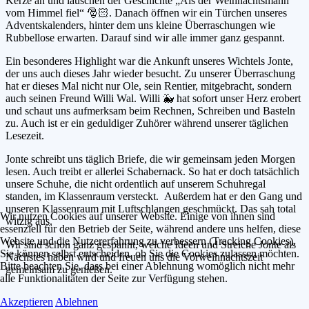
Kerze an und lauschen der Geschichte „Als der Weihnachtsmann
vom Himmel fiel“ 🎅🏻. Danach öffnen wir ein Türchen unseres
Adventskalenders, hinter dem uns kleine Überraschungen wie
Rubbellose erwarten. Darauf sind wir alle immer ganz gespannt.
Ein besonderes Highlight war die Ankunft unseres Wichtels Jonte,
der uns auch dieses Jahr wieder besucht. Zu unserer Überraschung
hat er dieses Mal nicht nur Ole, sein Rentier, mitgebracht, sondern
auch seinen Freund Willi Wal. Willi 🐳 hat sofort unser Herz erobert
und schaut uns aufmerksam beim Rechnen, Schreiben und Basteln
zu. Auch ist er ein geduldiger Zuhörer während unserer täglichen
Lesezeit.
Jonte schreibt uns täglich Briefe, die wir gemeinsam jeden Morgen
lesen. Auch treibt er allerlei Schabernack. So hat er doch tatsächlich
unsere Schuhe, die nicht ordentlich auf unserem Schuhregal
standen, im Klassenraum versteckt. Außerdem hat er den Gang und
unseren Klassenraum mit Luftschlangen geschmückt. Das sah total
Wir nutzen Cookies auf unserer Website. Einige von ihnen sind
witzig aus.
essenziell für den Betrieb der Seite, während andere uns helfen, diese
Website und die Nutzererfahrung zu verbessern (Tracking Cookies).
Wir sind schon ganz gespannt, welche Ideen und Streiche Jonte als
Sie können selbst entscheiden, ob Sie die Cookies zulassen möchten.
Nächstes haben wird und freuen uns die Vorweihnachtszeit
Bitte beachten Sie, dass bei einer Ablehnung womöglich nicht mehr
gemeinsam zu genießen.
alle Funktionalitäten der Seite zur Verfügung stehen.
Akzeptieren
Ablehnen